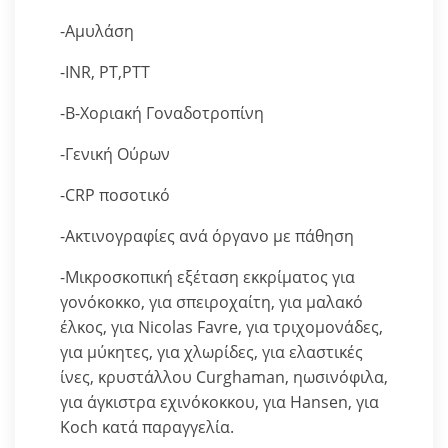
-Αμυλάση
-INR, PT,PTT
-Β-Χοριακή Γοναδοτροπίνη
-Γενική Ούρων
-CRP ποσοτικό
-Ακτινογραφίες ανά όργανο με πάθηση
-Μικροσκοπική εξέταση εκκρίματος για
γονόκοκκο, για σπειροχαίτη, για μαλακό
έλκος, για Nicolas Favre, για τριχομονάδες,
για μύκητες, για χλωρίδες, για ελαστικές
ίνες, κρυστάλλου Curghaman, ηωσινόφιλα,
για άγκιστρα εχινόκοκκου, για Hansen, για
Koch κατά παραγγελία.