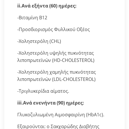
ii.Ανά εξήντα (60) ημέρες:
-Βιταμίνη Β12
-Προσδιορισμός Φυλλικού Οξέος
-Χοληστερόλη (CHL)
-Χοληστερόλη υψηλής πυκνότητας
λιποπρωτεϊνών (HD-CHOLESTEROL)
-Χοληστερόλη χαμηλής πυκνότητας
λιποπρωτεϊνών (LDL-CHOLESTEROL)
-Τριγλυκερίδια αίματος.
iii.Ανά ενενήντα (90) ημέρες:
Γλυκοζυλιωμένη Αιμοσφαιρίνη (HbA1c).
Εξαιρούνται: ο Σακχαρώδης Διαβήτης