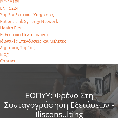
ISO 15189
EN 15224
Συμβουλευτικές Υπηρεσίες
Patient Link Synergy Network
Health First
Ενδεικτικό Πελατολόγιο
Ιδιωτικές Επενδύσεις και Μελέτες
Δημόσιος Τομέας
Blog
Contact
ΕΟΠΥΥ: Φρένο Στη
Συνταγογράφηση Εξετάσεων -
Ilisconsulting