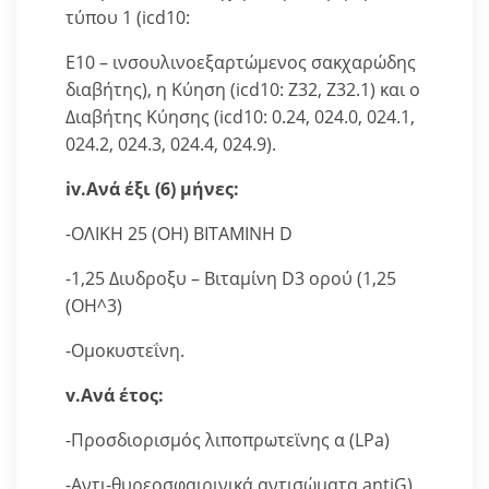
τύπου 1 (icd10:
E10 – ινσουλινοεξαρτώμενος σακχαρώδης
διαβήτης), η Κύηση (icd10: Z32, Z32.1) και ο
Διαβήτης Κύησης (icd10: 0.24, 024.0, 024.1,
024.2, 024.3, 024.4, 024.9).
iv.Ανά έξι (6) μήνες:
-ΟΛΙΚΗ 25 (ΟΗ) ΒΙΤΑΜΙΝΗ D
-1,25 Διυδροξυ – Βιταμίνη D3 ορού (1,25
(ΟΗ^3)
-Ομοκυστεΐνη.
v.Ανά έτος:
-Προσδιορισμός λιποπρωτεϊνης α (LPa)
-Αντι-θυρεοσφαιρινικά αντισώματα antiG)