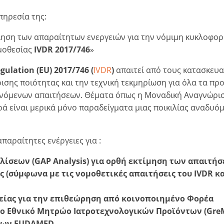
πηρεσία της:
ίηση των απαραίτητων ενεργειών για την νόμιμη κυκλοφο
μοθεσίας
IVDR 2017/746
»
egulation (EU) 2017/746 (
IVDR
)
απαιτεί από τους κατασκευασ
σης ποιότητας και την τεχνική τεκμηρίωση για όλα τα πρ
ξανόμενων απαιτήσεων. Θέματα όπως η Μοναδική Αναγνώρι
ά είναι μερικά μόνο παραδείγματα μιας ποικιλίας αναδυό
παραίτητες ενέργειες για :
λίσεων (GAP Analysis) για ορθή εκτίμηση των απαιτή
 (σύμφωνα με τις νομοθετικές απαιτήσεις του IVDR και
ρείας για την επιθεώρηση από κοινοποιημένο Φορέα
 Εθνικό Μητρώο Ιατροτεχνολογικών Προϊόντων (GreM
των EUDAMED.