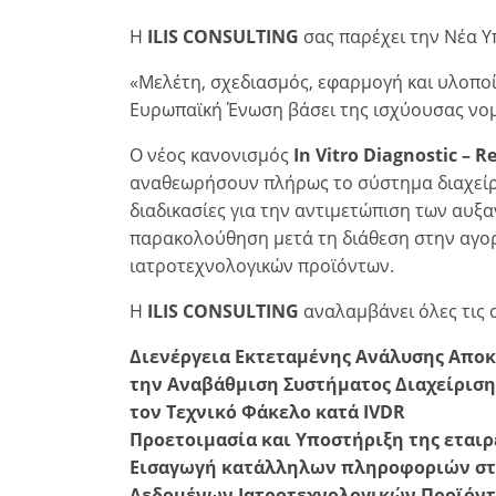
Η
ILIS
CONSULTING
σας παρέχει την Νέα Υ
«Μελέτη, σχεδιασμός, εφαρμογή και υλοπο
Ευρωπαϊκή Ένωση βάσει της ισχύουσας νο
Ο νέος κανονισμός
In Vitro Diagnostic – R
αναθεωρήσουν πλήρως το σύστημα διαχείρι
διαδικασίες για την αντιμετώπιση των αυ
παρακολούθηση μετά τη διάθεση στην αγορ
ιατροτεχνολογικών προϊόντων.
Η
ILIS
CONSULTING
αναλαμβάνει όλες τις α
Διενέργεια Εκτεταμένης Ανάλυσης Αποκ
την Αναβάθμιση Συστήματος Διαχείρισης
τον Τεχνικό Φάκελο κατά IVDR
Προετοιμασία και Υποστήριξη της εται
Εισαγωγή κατάλληλων πληροφοριών στο
Δεδομένων Ιατροτεχνολογικών Προϊόν