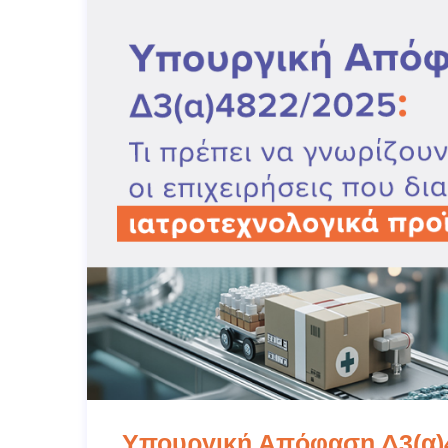
Υπουργική Απόφαση Δ3(α)4