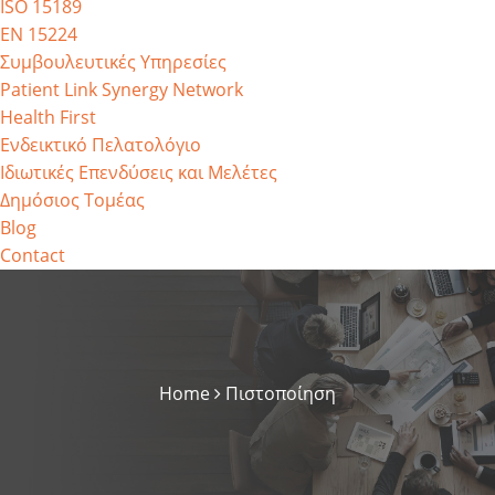
ISO 15189
EN 15224
Συμβουλευτικές Υπηρεσίες
Patient Link Synergy Network
Health First
Ενδεικτικό Πελατολόγιο
Ιδιωτικές Επενδύσεις και Μελέτες
Δημόσιος Τομέας
Blog
Contact
Home
Πιστοποίηση