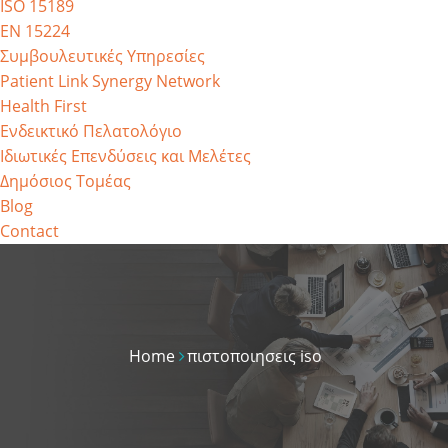
ISO 15189
EN 15224
Συμβουλευτικές Υπηρεσίες
Patient Link Synergy Network
Health First
Ενδεικτικό Πελατολόγιο
Ιδιωτικές Επενδύσεις και Μελέτες
Δημόσιος Τομέας
Blog
Contact
Home
πιστοποιησεις iso