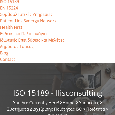
ISO 15189
EN 15224
Συμβουλευτικές Υπηρεσίες
Patient Link Synergy Network
Health First
Ενδεικτικό Πελατολόγιο
Ιδιωτικές Επενδύσεις και Μελέτες
Δημόσιος Τομέας
Blog
Contact
ISO 15189 - Ilisconsulting
You Are Currently Here!
Home
Υπηρεσίες
Συστήματα Διαχείρισης Ποιότητας ISO
Ποιότητα