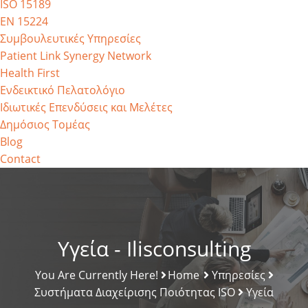
ISO 15189
EN 15224
Συμβουλευτικές Υπηρεσίες
Patient Link Synergy Network
Health First
Ενδεικτικό Πελατολόγιο
Ιδιωτικές Επενδύσεις και Μελέτες
Δημόσιος Τομέας
Blog
Contact
Υγεία - Ilisconsulting
You Are Currently Here!
Home
Υπηρεσίες
Συστήματα Διαχείρισης Ποιότητας ISO
Υγεία